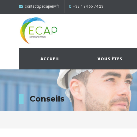
contact@ecapenv.fr
+33 4 94 65 74 23
ACCUEIL
VOUS ÊTES
Conseils